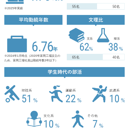
間
方
※2025年実績
平
文
均
理
勤
比
続
年
数
※2024年1月時点（2020年富岡工場設立の
ため、富岡工場社員は勤続年数3年以下）
学
生
時
代
の
部
活