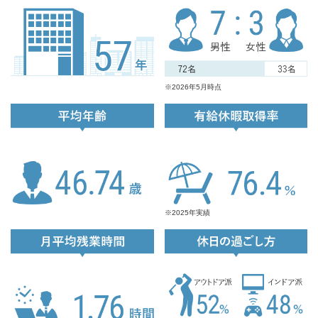
設
比
立
※2026年5月時点
平
有
均
給
年
休
齢
暇
取
得
率
※2025年実績
有
給
月
休
取
平
日
得
均
の
率
残
過
業
ご
時
し